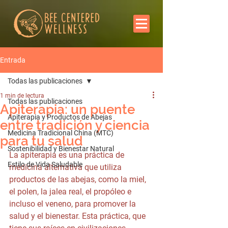
Entrada
Todas las publicaciones
1 min de lectura
Todas las publicaciones
Apiterapia: un puente
Apiterapia y Productos de Abejas
entre tradición y ciencia
Medicina Tradicional China (MTC)
para tu salud
Sostenibilidad y Bienestar Natural
La apiterapia es una práctica de 
Estilo de Vida Saludable
medicina alternativa que utiliza 
productos de las abejas, como la miel, 
el polen, la jalea real, el propóleo e 
incluso el veneno, para promover la 
salud y el bienestar. Esta práctica, que 