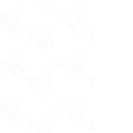
Sesión de 1 hora, sigue el plan de
tratamiento inicial e incorpora 1
modalidad plus
@Avenidas de la Salud
$110.00
Acupuntura comunitaria
Sesión individual en un entorno
grupal, los pacientes son guiados
hacia sillas reclinables antigravedad
entre 1 y 5 personas más.
@ Bienestar Odigo
Escala móvil
$30-60$ - pacientes nuevos