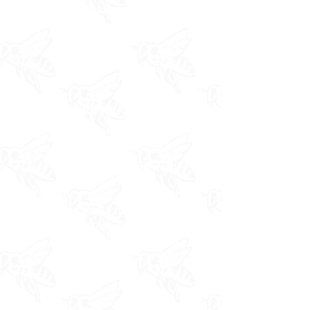
$25-$55- Pacientes existentes
Consulta de Apiterapia
El uso terapéutico de los productos
apícolas ha acompañado a
civilizaciones prósperas durante
más de 2.500 años.
Trabaje conmigo para encontrar
formas en que la miel, el polen de
abeja, el propóleo, la jalea real y el
veneno de abeja puedan
complementar su propia salud
equilibrada.