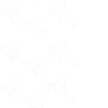
Diagnóstico y tratamiento de la
medicina tradicional china
1,5 horas- Consulta inicial,
diagnóstico y plan de tratamiento
seguido de la primera sesión de
acupuntura.
@ Avenidas de la Salud
$155.00
Tratamiento de seguimiento
para pacientes establecidos